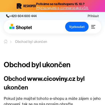
Potkáme se na Reshoperu 15. 10.?
Přijď na největší e-commerce akci v ČR.
+420 604 600 444
Přihlásit
Vyzkoušet
Obchod byl ukončen
Obchod byl ukončen
Obchod
www.cicoviny.cz
byl
ukončen
Pokud jste majitel tohoto e-shopu a máte zájem o jeho
obnovení, tak se na nás prosím obraťte.